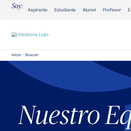
Pasar
Soy:
al
Aspirante
Estudiante
Alumni
Profesor
E
contenido
principal
Inicio
Buscar
Nuestro E