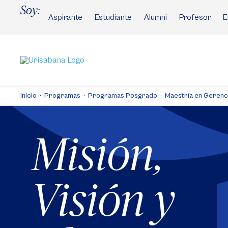
Pasar
Soy:
al
Aspirante
Estudiante
Alumni
Profesor
E
contenido
principal
Inicio
Programas
Programas Posgrado
Maestría en Gerencia
Misión,
Visión y