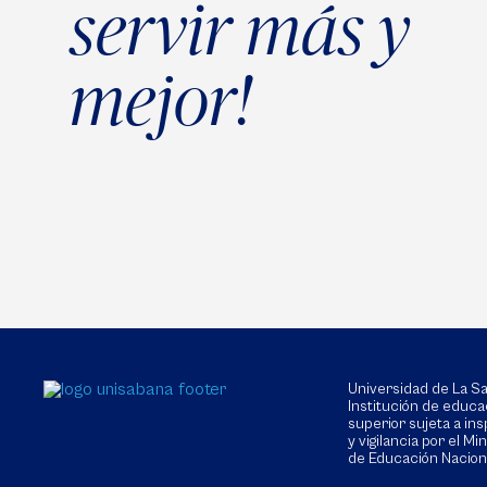
servir más y
mejor!
Universidad de La 
Institución de educa
superior sujeta a in
y vigilancia por el Min
de Educación Nacion