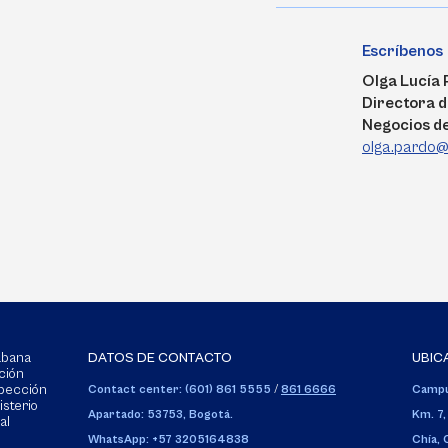
Escríbenos
Olga Lucía
Directora d
Negocios de
olga.pardo@
Sabana
DATOS DE CONTACTO
UBIC
ción
spección
Contact center: (601) 861 5555
/
861 6666
Campu
isterio
Apartado: 53753, Bogotá.
Km. 7,
al
WhatsApp: +57 3205164838
Chía,