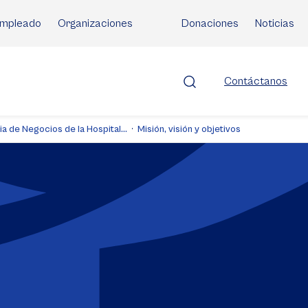
mpleado
Organizaciones
Donaciones
Noticias
Contáctanos
 de Negocios de la Hospital...
Misión, visión y objetivos