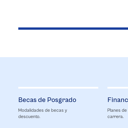
Financiación
Bienes
Planes de financiación para tu
Conoce Bi
carrera.