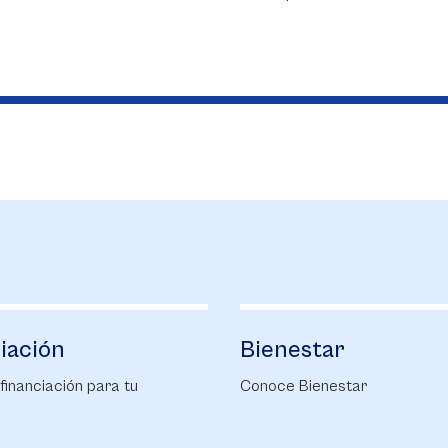
tar
Campus Life
enestar
Conoce nuestro Campus Life