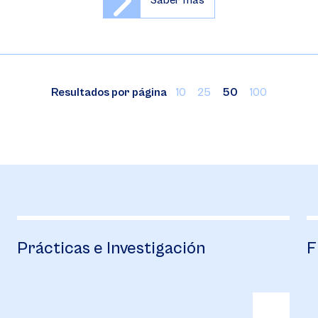
Saber más
Resultados por página
10
25
50
100
Prácticas e Investigación
F