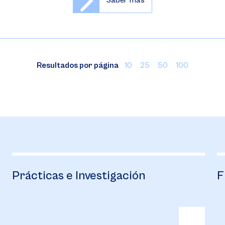
Saber más
Resultados por página
10
25
50
100
Prácticas e Investigación
F