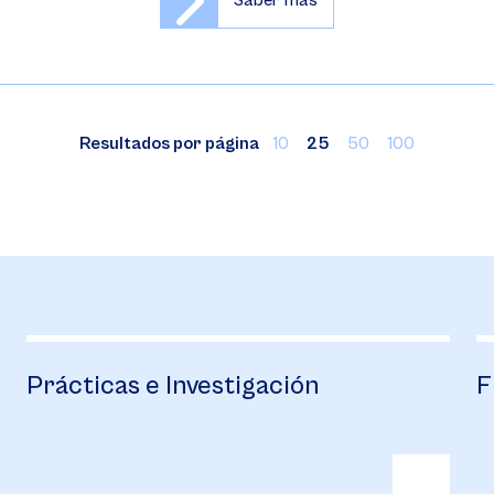
Saber más
Resultados por página
10
25
50
100
Prácticas e Investigación
F