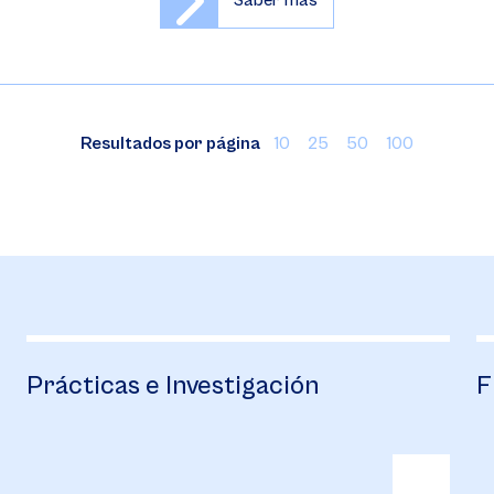
Saber más
Resultados por página
10
25
50
100
Prácticas e Investigación
F