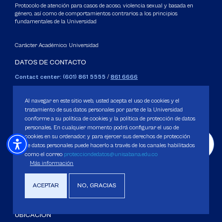
Protocolo de atención para casos de acoso, violencia sexual y basada en
género, así como de comportamientos contrarios a los principios
fundamentales de la Universidad
Carácter Académico: Universidad
DATOS DE CONTACTO
Contact center: (601) 861 5555
/
861 6666
Apartado: 53753, Bogotá.
WhatsApp: +57 3205164838
Al navegar en este sitio web, usted acepta el uso de cookies y el
Correo electrónico para inquietudes generales y servicios de la
tratamiento de sus datos personales por parte de la Universidad
conforme a su política de cookies y la política de protección de datos
Universidad
personales. En cualquier momento podrá configurar el uso de
servicious@unisabana.edu.co
cookies en su ordenador, y para ejercer sus derechos de protección
de datos personales puede hacerlo a través de los canales habilitados
Contacto únicamente para notificaciones legales.
como el correo
protecciondedatos@unisabana.edu.co
Más información
No se responderán otros temas que no sean de tipo legal.
notificacioneslegales@unisabana.edu.co
ACEPTAR
NO, GRACIAS
UBICACIÓN