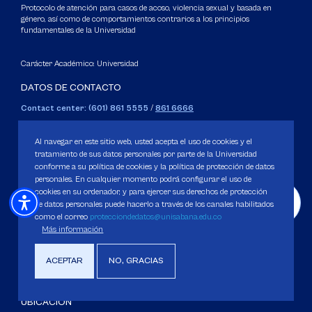
Protocolo de atención para casos de acoso, violencia sexual y basada en
género, así como de comportamientos contrarios a los principios
fundamentales de la Universidad
Carácter Académico: Universidad
DATOS DE CONTACTO
Contact center: (601) 861 5555
/
861 6666
Apartado: 53753, Bogotá.
WhatsApp: +57 3205164838
Al navegar en este sitio web, usted acepta el uso de cookies y el
Correo electrónico para inquietudes generales y servicios de la
tratamiento de sus datos personales por parte de la Universidad
conforme a su política de cookies y la política de protección de datos
Universidad
personales. En cualquier momento podrá configurar el uso de
servicious@unisabana.edu.co
cookies en su ordenador, y para ejercer sus derechos de protección
de datos personales puede hacerlo a través de los canales habilitados
Contacto únicamente para notificaciones legales.
como el correo
protecciondedatos@unisabana.edu.co
Más información
No se responderán otros temas que no sean de tipo legal.
notificacioneslegales@unisabana.edu.co
ACEPTAR
NO, GRACIAS
UBICACIÓN