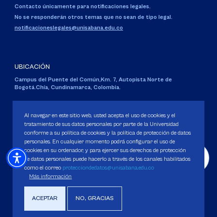
Contacto únicamente para notificaciones legales.
No se responderán otros temas que no sean de tipo legal.
notificacioneslegales@unisabana.edu.co
UBICACIÓN
Campus del Puente del Común,
Km. 7, Autopista Norte de
Bogotá.
Chía, Cundinamarca, Colombia.
Código SNIES 1711
Personería Jurídica:
Resolución 130 del 14 de enero de 1980
.
Al navegar en este sitio web, usted acepta el uso de cookies y el
Ministerio de Educación Nacional.
tratamiento de sus datos personales por parte de la Universidad
conforme a su política de cookies y la política de protección de datos
personales. En cualquier momento podrá configurar el uso de
cookies en su ordenador, y para ejercer sus derechos de protección
de datos personales puede hacerlo a través de los canales habilitados
como el correo
protecciondedatos@unisabana.edu.co
Política de Protección de datos
Más información
Política de Cookies
Derechos Pecuniarios
ACEPTAR
NO, GRACIAS
Copyright 2025 Universidad de La Sabana. Todos los derechos Reservados.