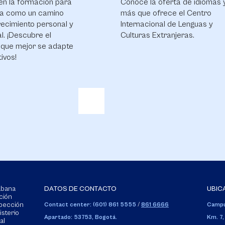
n la formación para
Conoce la oferta de idiomas 
ida como un camino
más que ofrece el Centro
recimiento personal y
Internacional de Lenguas y
l. ¡Descubre el
Culturas Extranjeras.
que mejor se adapte
tivos!
Sabana
DATOS DE CONTACTO
UBIC
ción
spección
Contact center: (601) 861 5555
/
861 6666
Campu
isterio
Apartado: 53753, Bogotá.
Km. 7,
al