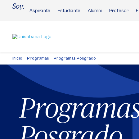
Pasar
Soy:
al
Aspirante
Estudiante
Alumni
Profesor
E
contenido
principal
Inicio
Programas
Programas Posgrado
Programa
Posgrado