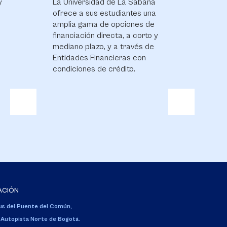
y
La Universidad de La Sabana
ofrece a sus estudiantes una
amplia gama de opciones de
financiación directa, a corto y
mediano plazo, y a través de
Entidades Financieras con
condiciones de crédito.
ACIÓN
s del Puente del Común,
 Autopista Norte de Bogotá.