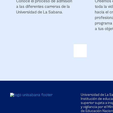
Conoce el proceso de admisión
Creemos e
a las diferentes carreras de la
toda la v
Universidad de La Sabana.
hacia el c
profesiona
programa 
a tus obje
Universidad de La 
Institución de educa
superior sujeta a in
y vigilancia por el Min
de Educación Nacion