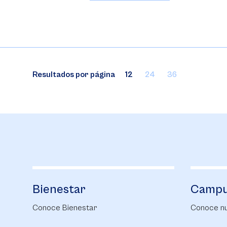
Resultados por página
12
24
36
Campus Life
Biblio
Conoce nuestro Campus Life
Conoce nu