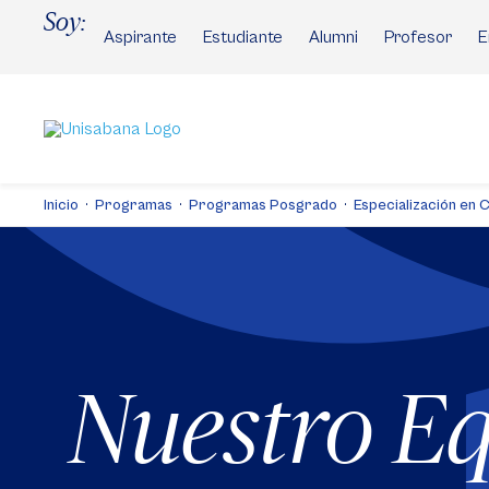
Pasar
Soy:
al
Aspirante
Estudiante
Alumni
Profesor
E
contenido
principal
Inicio
Programas
Programas Posgrado
Especialización en C
Nuestro E