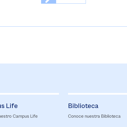
teca
Alumni Sabana
estra Biblioteca
Alumni Sabana