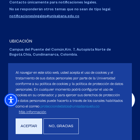
Contacto únicamente para notificaciones legales.
No se responderán otros temas que no sean de tipo legal.
notificacioneslegales@unisabana.edu.co
UBICACIÓN
Campus del Puente del Común,
Km. 7, Autopista Norte de
Bogotá.
Chía, Cundinamarca, Colombia.
Código SNIES 1711
Personería Jurídica:
Resolución 130 del 14 de enero de 1980
.
Al navegar en este sitio web, usted acepta el uso de cookies y el
Ministerio de Educación Nacional.
tratamiento de sus datos personales por parte de la Universidad
conforme a su política de cookies y la política de protección de datos
personales. En cualquier momento podrá configurar el uso de
cookies en su ordenador, y para ejercer sus derechos de protección
de datos personales puede hacerlo a través de los canales habilitados
como el correo
protecciondedatos@unisabana.edu.co
Política de Protección de datos
Más información
Política de Cookies
Derechos Pecuniarios
ACEPTAR
NO, GRACIAS
Copyright 2025 Universidad de La Sabana. Todos los derechos Reservados.