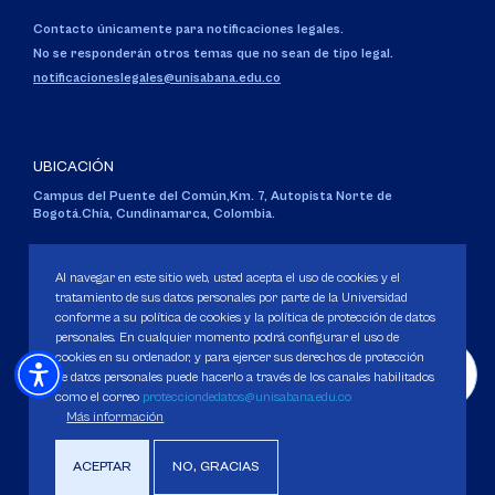
Contacto únicamente para notificaciones legales.
No se responderán otros temas que no sean de tipo legal.
notificacioneslegales@unisabana.edu.co
UBICACIÓN
Campus del Puente del Común,
Km. 7, Autopista Norte de
Bogotá.
Chía, Cundinamarca, Colombia.
Código SNIES 1711
Personería Jurídica:
Resolución 130 del 14 de enero de 1980
.
Al navegar en este sitio web, usted acepta el uso de cookies y el
Ministerio de Educación Nacional.
tratamiento de sus datos personales por parte de la Universidad
conforme a su política de cookies y la política de protección de datos
personales. En cualquier momento podrá configurar el uso de
cookies en su ordenador, y para ejercer sus derechos de protección
de datos personales puede hacerlo a través de los canales habilitados
como el correo
protecciondedatos@unisabana.edu.co
Política de Protección de datos
Más información
Política de Cookies
Derechos Pecuniarios
ACEPTAR
NO, GRACIAS