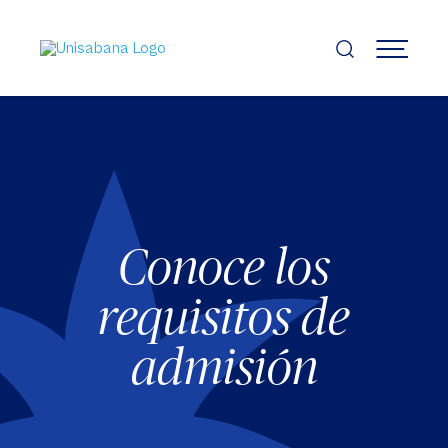
Pasar
al
contenido
MENÚ
principal
Conoce los
requisitos de
admisión