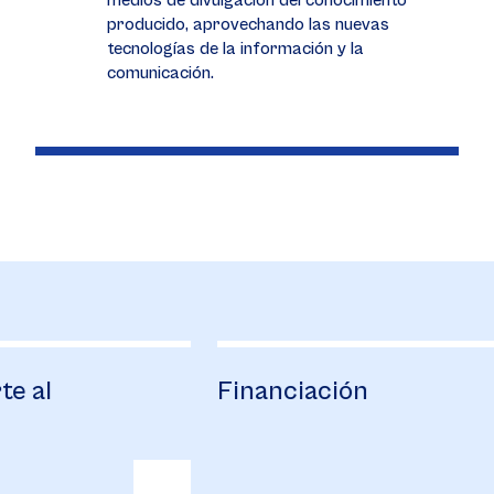
medios de divulgación del conocimiento
producido, aprovechando las nuevas
tecnologías de la información y la
comunicación.
Financiación
B