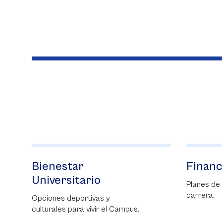
Financiación
Admis
Planes de financiación para tu
Podrás tr
carrera.
admisión 
unos simp