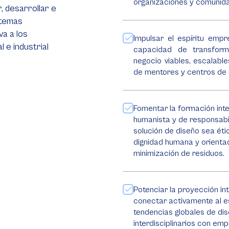
organizaciones y comunid
, desarrollar e
stemas
a a los
Impulsar el espíritu empr
 e industrial
capacidad de transform
negocio viables, escalabl
de mentores y centros de
Fomentar la formación integ
humanista y de responsabi
solución de diseño sea ét
dignidad humana y orientad
minimización de residuos.
Potenciar la proyección int
conectar activamente al es
tendencias globales de dis
interdisciplinarios con em