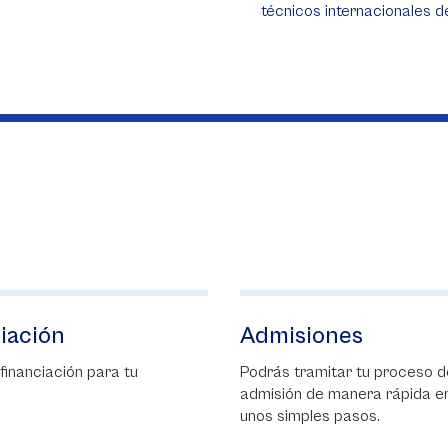
técnicos internacionales de
iones
Beca Excelencia
amitar tu proceso de
La Beca Excelencia tiene co
de manera rápida en
objetivo fomentar y premiar l
les pasos.
excelencia académica de los
estudiantes de último grado 