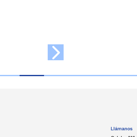
demuestren vocación y
aptitudes para cursar las
carreras de la Facultad de
Ingeniería.
Llámanos