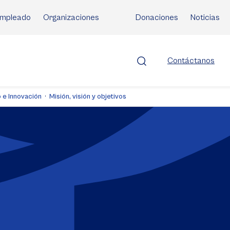
mpleado
Organizaciones
Donaciones
Noticias
Contáctanos
o e Innovación
Misión, visión y objetivos