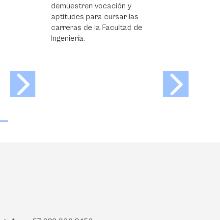
Admisión Preferencial con los
colegios pertenecientes al
programa de Bachillerato
Internacional (IB) y Cambridge
International Education (CIE).