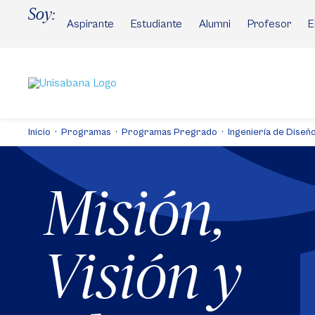
Pasar
Soy:
al
Aspirante
Estudiante
Alumni
Profesor
E
contenido
principal
Inicio
Programas
Programas Pregrado
Ingeniería de Diseñ
Misión,
Visión y