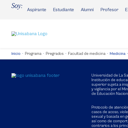
Pasar
Soy:
al
Aspirante
Estudiante
Alumni
Profesor
E
contenido
principal
Inicio
Programa
Pregrados
Facultad de medicina
Medicina
Universidad de La 
Institución de educa
superior sujeta a in
y vigilancia por el Min
de Educación Nacion
Protocolo de atenció
casos de acoso, viol
sexual y basada en g
así como de compor
contrarios a los prin