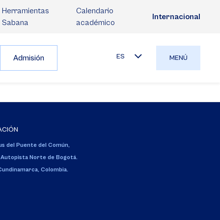
Herramientas
Calendario
Internacional
Sabana
académico
ES
Admisión
MENÚ
ACIÓN
s del Puente del Común,
 Autopista Norte de Bogotá.
 Cundinamarca, Colombia.