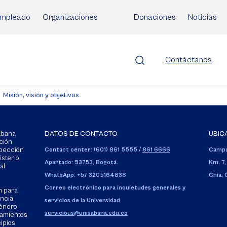
mpleado
Organizaciones
Donaciones
Noticias
Contáctanos
Misión, visión y objetivos
Sabana
DATOS DE CONTACTO
UBIC
ción
spección
Contact center: (601) 861 5555
/
861 6666
Campu
isterio
Apartado: 53753, Bogotá.
Km. 7,
al
WhatsApp: +57 3205164838
Chía,
Correo electrónico para inquietudes generales y
n para
encia
servicios de la Universidad
énero,
servicious@unisabana.edu.co
tamientos
cipios