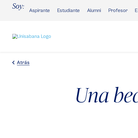
Pasar
Soy:
al
Aspirante
Estudiante
Alumni
Profesor
E
contenido
principal
Atrás
Una bec