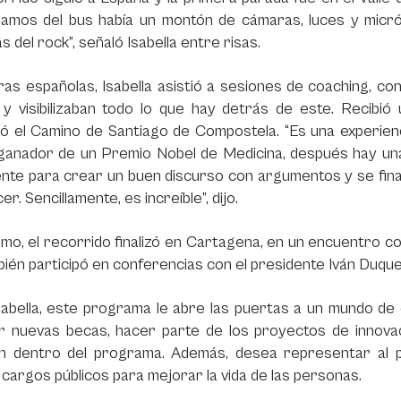
jamos del bus había un montón de cámaras, luces y micr
as del rock”, señaló Isabella entre risas.
ras españolas, Isabella asistió a sesiones de coaching, c
o y visibilizaban todo lo que hay detrás de este. Recibi
ó el Camino de Santiago de Compostela. “Es una experienci
 ganador de un Premio Nobel de Medicina, después hay un
nte para crear un buen discurso con argumentos y se finali
r. Sencillamente, es increíble”, dijo.
imo, el recorrido finalizó en Cartagena, en un encuentro c
mbién participó en conferencias con el presidente Iván Duq
abella, este programa le abre las puertas a un mundo de o
r nuevas becas, hacer parte de los proyectos de innovac
ron dentro del programa. Además, desea representar al 
cargos públicos para mejorar la vida de las personas.