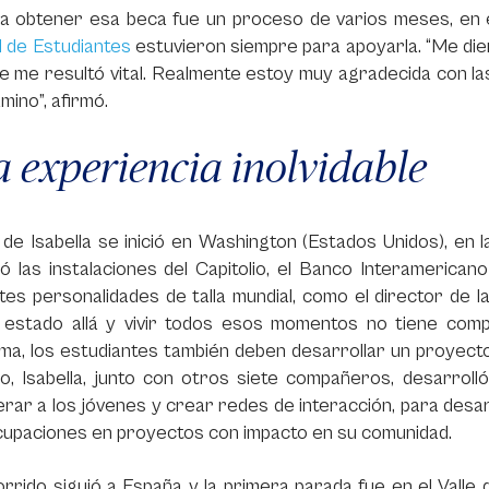
 a obtener esa beca fue un proceso de varios meses, en e
 de Estudiantes
estuvieron siempre para apoyarla. “Me die
ue me resultó vital. Realmente estoy muy agradecida con 
mino”, afirmó.
 experiencia inolvidable
e de Isabella se inició en Washington (Estados Unidos), en
ó las instalaciones del Capitolio, el Banco Interamerica
tes personalidades de talla mundial, como el director de
 estado allá y vivir todos esos momentos no tiene compa
a, los estudiantes también deben desarrollar un proyecto 
, Isabella, junto con otros siete compañeros, desarrolló
ar a los jóvenes y crear redes de interacción, para desar
cupaciones en proyectos con impacto en su comunidad.
rrido siguió a España y la primera parada fue en el Valle