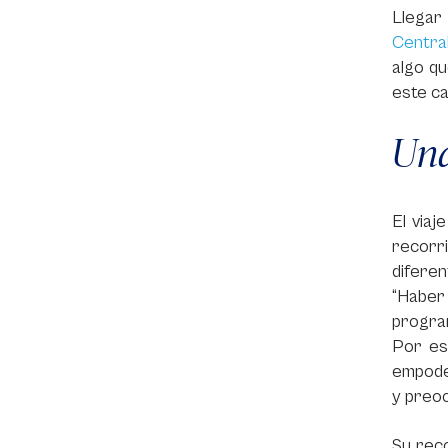
Llegar
Central
algo q
este ca
Una
El viaj
recorri
diferen
“Haber
program
Por eso
empoder
y preo
Su reco