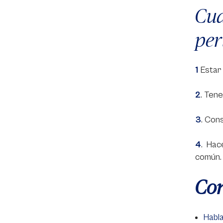
Cua
per
1
Estar 
2
. Tene
3
. Cons
4
. Hac
común.
Con
Habla