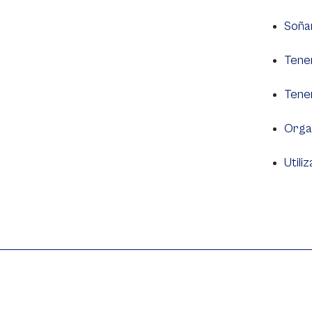
Soñar
Tener
Tener
Organ
Utili