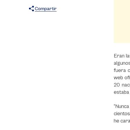
Compartir
X
Facebook
WhatsApp
Eran la
algunos
fuera c
web ofi
20 nac
estaba 
“Nunca 
cientos
he cara