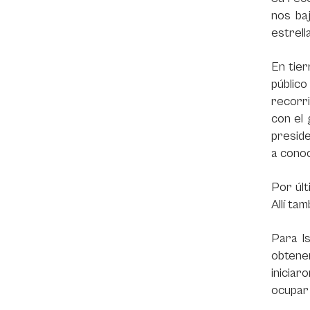
nos ba
estrell
En tier
públic
recorri
con el
preside
a conoce
Por últ
Allí ta
Para Is
obtene
inicia
ocupar 