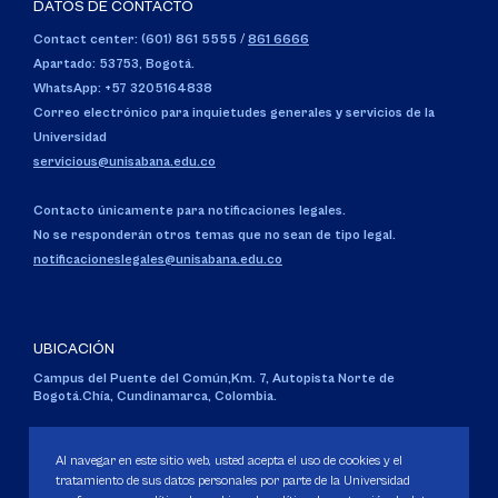
DATOS DE CONTACTO
Contact center: (601) 861 5555
/
861 6666
Apartado: 53753, Bogotá.
WhatsApp: +57 3205164838
Correo electrónico para inquietudes generales y servicios de la
Universidad
servicious@unisabana.edu.co
Contacto únicamente para notificaciones legales.
No se responderán otros temas que no sean de tipo legal.
notificacioneslegales@unisabana.edu.co
UBICACIÓN
Campus del Puente del Común,
Km. 7, Autopista Norte de
Bogotá.
Chía, Cundinamarca, Colombia.
Código SNIES 1711
Personería Jurídica:
Resolución 130 del 14 de enero de 1980
.
Al navegar en este sitio web, usted acepta el uso de cookies y el
Ministerio de Educación Nacional.
tratamiento de sus datos personales por parte de la Universidad