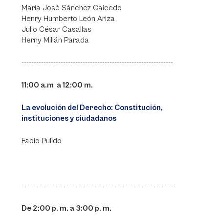
María José Sánchez Caicedo
Henry Humberto León Ariza
Julio César Casallas
Herny Millán Parada
--------------------------------------------------------------
11:00 a.m a 12:00 m.
La evolución del Derecho: Constitución,
instituciones y ciudadanos
Fabio Pulido
--------------------------------------------------------------
De 2:00 p. m. a 3:00 p. m.