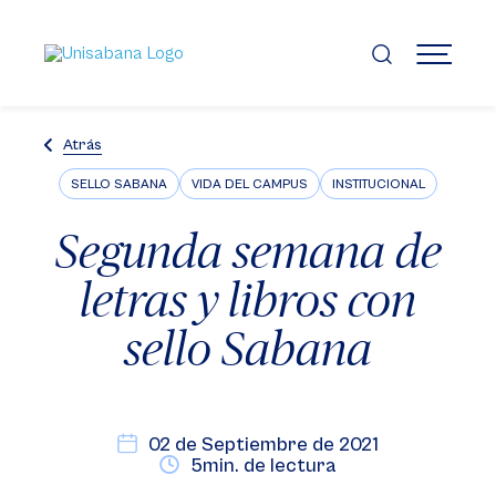
Pasar
al
contenido
MENÚ
principal
Atrás
SELLO SABANA
VIDA DEL CAMPUS
INSTITUCIONAL
Segunda semana de
letras y libros con
sello Sabana
02 de Septiembre de 2021
5min. de lectura