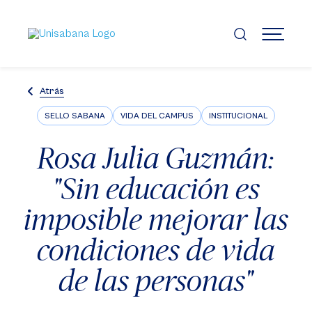
Pasar
al
contenido
MENÚ
principal
Atrás
SELLO SABANA
VIDA DEL CAMPUS
INSTITUCIONAL
Rosa Julia Guzmán:
"Sin educación es
imposible mejorar las
condiciones de vida
de las personas"