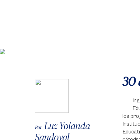
30 
Ing
Ed
los pro
Luz Yolanda
Institu
Por
Educati
Sandoval
cátedra