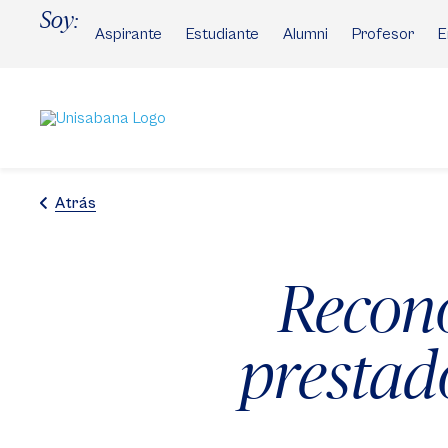
Pasar
Soy:
al
Aspirante
Estudiante
Alumni
Profesor
E
contenido
principal
Atrás
Recono
prestad