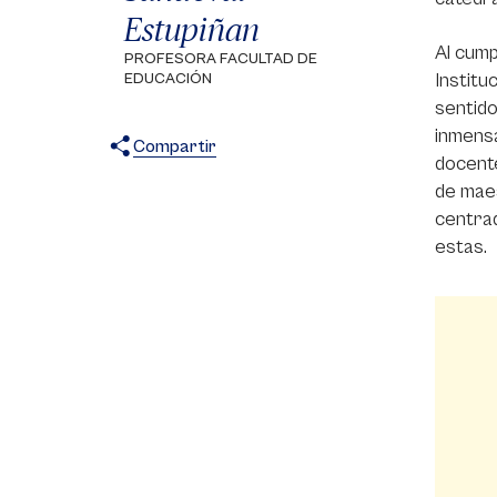
Estupiñan
Al cump
PROFESORA FACULTAD DE
Institu
EDUCACIÓN
sentido
inmensa
Compartir
docente
X
Facebook
WhatsApp
de maes
centrad
estas.