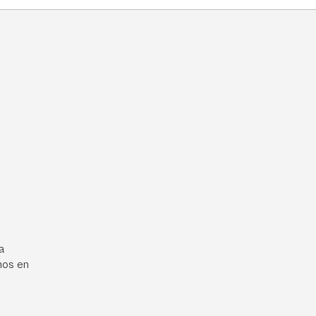
a
mos en