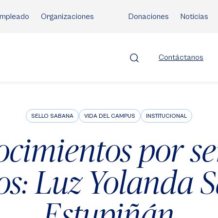
mpleado
Organizaciones
Donaciones
Noticias
Contáctanos
SELLO SABANA
VIDA DEL CAMPUS
INSTITUCIONAL
cimientos por se
os: Luz Yolanda 
Estupiñán