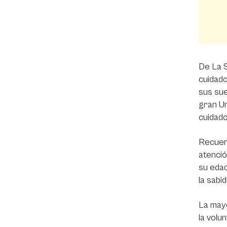
De La S
cuidado
sus sue
gran Un
cuidado
Recuerd
atenció
su edad
la sabi
La mayo
la volu