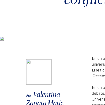
En un e
univers
Línea d
‘Pazala
En un e
Valentina
debate,
Por
Univers
Zapata Matiz