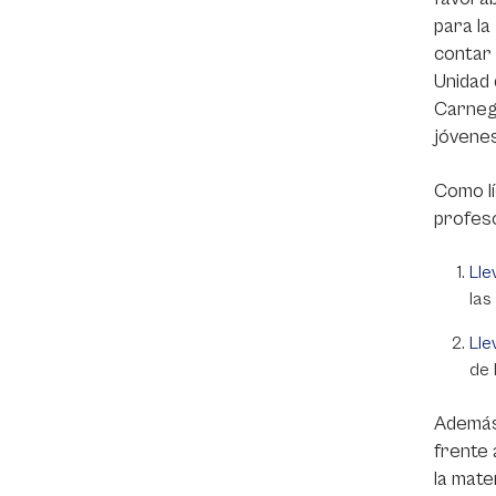
para la
contar 
Unidad
Carnegi
jóvenes
Como lí
profes
Lle
las
Lle
de 
Además,
frente 
la mate