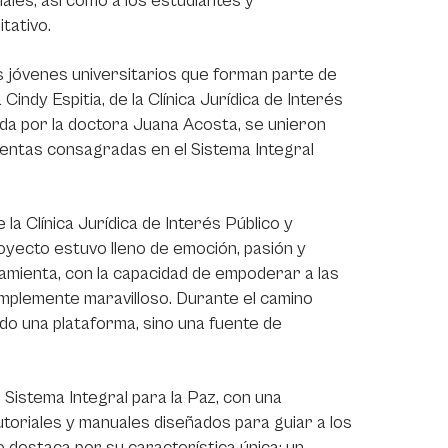
ales, así como a los estudiantes y
tativo.
os jóvenes universitarios que forman parte de
Cindy Espitia, de la Clínica Jurídica de Interés
ida por la doctora Juana Acosta, se unieron
mientas consagradas en el Sistema Integral
 la Clínica Jurídica de Interés Público y
yecto estuvo lleno de emoción, pasión y
amienta, con la capacidad de empoderar a las
implemente maravilloso. Durante el camino
o una plataforma, sino una fuente de
l Sistema Integral para la Paz, con una
toriales y manuales diseñados para guiar a los
 destaca por su característica única: un