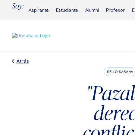
Pasar
Soy:
al
Aspirante
Estudiante
Alumni
Profesor
E
contenido
principal
Atrás
SELLO SABANA
"Pazal
derec
confli