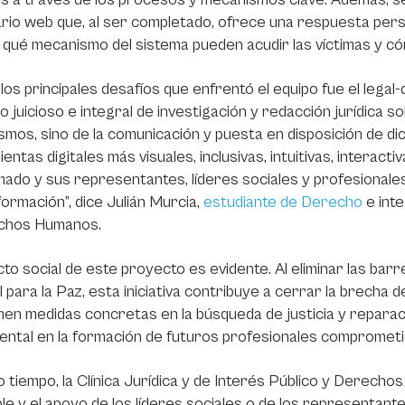
rio web que, al ser completado, ofrece una respuesta pers
a qué mecanismo del sistema pueden acudir las víctimas y 
los principales desafíos que enfrentó el equipo fue el legal-
io juicioso e integral de investigación y redacción jurídica s
mos, sino de la comunicación y puesta en disposición de dich
entas digitales más visuales, inclusivas, intuitivas, interacti
mado y sus representantes, líderes sociales y profesiona
formación”, dice Julián Murcia,
estudiante de Derecho
e inte
chos Humanos.
cto social de este proyecto es evidente. Al eliminar las ba
l para la Paz, esta iniciativa contribuye a cerrar la brecha
en medidas concretas en la búsqueda de justicia y reparaci
ntal en la formación de futuros profesionales comprometi
 tiempo, la Clínica Jurídica y de Interés Público y Derec
le y el apoyo de los líderes sociales o de los representantes