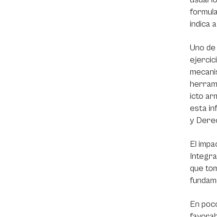
formula
indica 
Uno de 
ejercic
mecanis
herrami
icto ar
esta in
y Dere
El impa
Integra
que tom
fundame
En poco
favorab