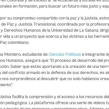
en Colombia y de involucrar directamente a los líderes soci
onales en formación, para buscar un futuro más justo y equi
por su compromiso compartido con la paz y la justicia, est
a de Paz y Justicia Transicional, coordinada por la profesora 
 y Derechos Humanos de la Universidad de La Sabana, dirig
r vida a un proyecto que acerca a las víctimas a las herra
 Paz colombiano.
na Montero, estudiante de
Ciencias Políticas
e integrante de
s Humanos, asegura que “El proceso de desarrollo del pro
cción. Saber que estás aportando a la creación de una herr
s del confl icto armado en la defensa de sus derechos, es s
 nos sorprendimos al descubrir que no solo habíamos cread
iento".
iciativa facilita la comprensión y el acceso a los recursos de
ón pedagógica. La plataforma ofrece una serie de videos tu
s a través de los procesos y mecanismos clave. Además, se