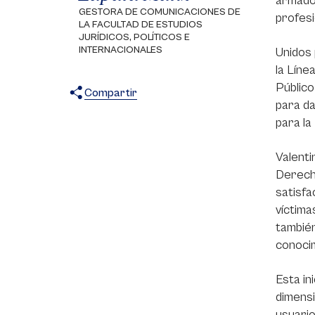
armado 
GESTORA DE COMUNICACIONES DE
profesi
LA FACULTAD DE ESTUDIOS
JURÍDICOS, POLÍTICOS E
INTERNACIONALES
Unidos 
la Líne
Público
Compartir
para da
X
Facebook
WhatsApp
para la
Valenti
Derecho
satisfa
víctima
también
conocim
Esta in
dimensi
usuario