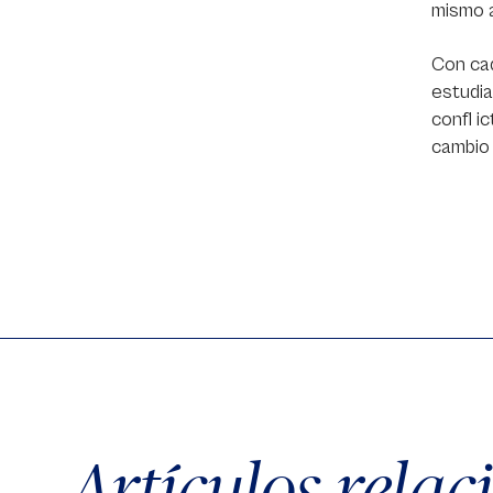
mismo a
Con cad
estudia
confl i
cambio 
Artículos rela