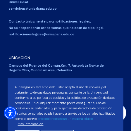
Universidad
servicious@unisabana.edu.co
Contacto únicamente para notificaciones legales.
No se responderán otros temas que no sean de tipo legal.
notificacioneslegales@unisabana.edu.co
UBICACIÓN
Campus del Puente del Común,
Km. 7, Autopista Norte de
Bogotá.
Chía, Cundinamarca, Colombia.
Código SNIES 1711
Personería Jurídica:
Resolución 130 del 14 de enero de 1980
.
Al navegar en este sitio web, usted acepta el uso de cookies y el
Ministerio de Educación Nacional.
tratamiento de sus datos personales por parte de la Universidad
conforme a su política de cookies y la política de protección de datos
personales. En cualquier momento podrá configurar el uso de
cookies en su ordenador, y para ejercer sus derechos de protección
de datos personales puede hacerlo a través de los canales habilitados
como el correo
protecciondedatos@unisabana.edu.co
Política de Protección de datos
Más información
Política de Cookies