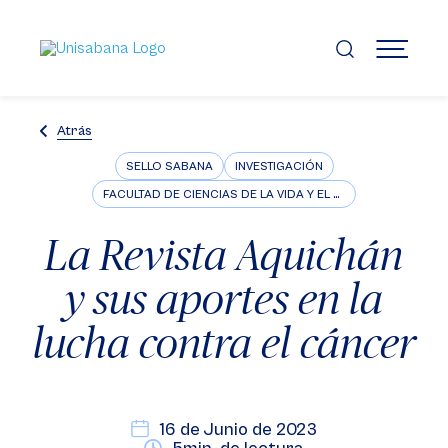
Pasar
al
contenido
MENÚ
principal
Atrás
SELLO SABANA
INVESTIGACIÓN
FACULTAD DE CIENCIAS DE LA VIDA Y EL BIENESTAR
La Revista Aquichán
y sus aportes en la
lucha contra el cáncer
16 de Junio de 2023