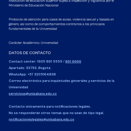
Institución de educación superior sujeta a inspección y vigilancia por el
Ministerio de Educación Nacional
Protocolo de atención para casos de acoso, violencia sexual y basada en
género, así como de comportamientos contrarios a los principios
fundamentales de la Universidad
Carácter Académico: Universidad
DATOS DE CONTACTO
Contact center: (601) 861 5555
/
861 6666
Apartado: 53753, Bogotá.
WhatsApp: +57 3205164838
Correo electrónico para inquietudes generales y servicios de la
Universidad
servicious@unisabana.edu.co
Contacto únicamente para notificaciones legales.
No se responderán otros temas que no sean de tipo legal.
notificacioneslegales@unisabana.edu.co