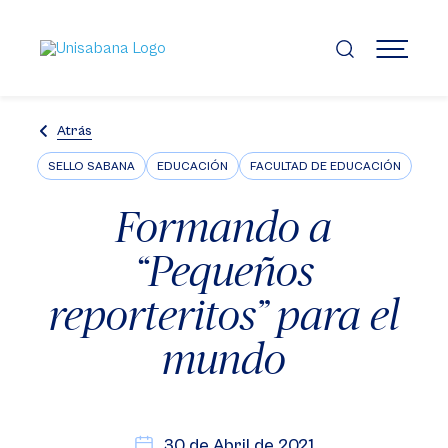
Pasar
al
contenido
MENÚ
principal
Atrás
SELLO SABANA
EDUCACIÓN
FACULTAD DE EDUCACIÓN
Formando a
“Pequeños
reporteritos” para el
mundo
30 de Abril de 2021