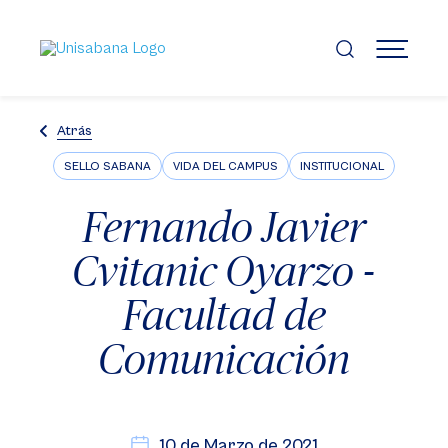
Pasar
al
contenido
MENÚ
principal
Atrás
SELLO SABANA
VIDA DEL CAMPUS
INSTITUCIONAL
Fernando Javier
Cvitanic Oyarzo -
Facultad de
Comunicación
10 de Marzo de 2021