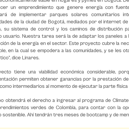
 económicamente viable en hogares y pymes en Bogotá. De 
ecer un emprendimiento que genere energía con fuente
ará de implementar parques solares comunitarios inte
ades de la ciudad de Bogotá, mediados por el internet de l
s, su sistema de control y los caminos de distribución 
 usuario. Nuestra tarea será la de adaptar los paneles a 
ución de la energía en el sector. Este proyecto cubre la nec
ble, en la cual se empodera a las comunidades, y se les 
ico”, dice Linares.
yecto tiene una viabilidad económica considerable, porqu
ntación permiten obtener ganancias por la prestación de lo
como intermediarios al momento de ejecutar la parte física
ipo obtendrá el derecho a ingresar al programa de Clima
rendimientos verdes de Colombia, para contar con la opo
 sostenible. Ahí tendrán tres meses de bootcamp y de men