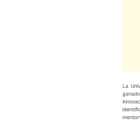
La Uni
ganado
Innovac
identif
mentorí