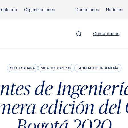
mpleado
Organizaciones
Donaciones
Noticias
Contáctanos
SELLO SABANA
VIDA DEL CAMPUS
FACULTAD DE INGENIERÍA
ntes de Ingenier
imera edición del
Bogotá 2020