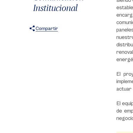
siendo
Institucional
establ
encarg
comunid
Compartir
panele
nuestro
X
Facebook
WhatsApp
distrib
renova
energét
El pro
impleme
actuar 
El equ
de emp
negocio