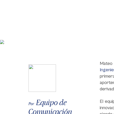
Mateo 
Ingeni
primera
aporten
deriva
Equipo de
El equ
Por
innova
Comunicación