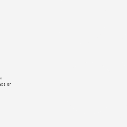
a
mos en