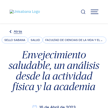
Pasar
al
contenido
MENÚ
principal
Atrás
SELLO SABANA
SALUD
FACULTAD DE CIENCIAS DE LA VIDA Y EL BIENESTAR
Envejecimiento
saludable, un análisis
desde la actividad
física y la academia
16 de Abril de 2023