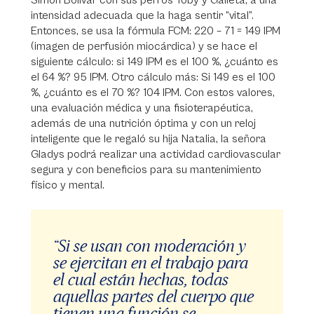
Simón Bolívar con sus perros Toby y Galleta, a una
intensidad adecuada que la haga sentir “vital”.
Entonces, se usa la fórmula FCM: 220 – 71 = 149 IPM
(imagen de perfusión miocárdica) y se hace el
siguiente cálculo: si 149 IPM es el 100 %, ¿cuánto es
el 64 %? 95 IPM. Otro cálculo más: Si 149 es el 100
%, ¿cuánto es el 70 %? 104 IPM. Con estos valores,
una evaluación médica y una fisioterapéutica,
además de una nutrición óptima y con un reloj
inteligente que le regaló su hija Natalia, la señora
Gladys podrá realizar una actividad cardiovascular
segura y con beneficios para su mantenimiento
físico y mental.
“Si se usan con moderación y
se ejercitan en el trabajo para
el cual están hechas, todas
aquellas partes del cuerpo que
tienen una función se