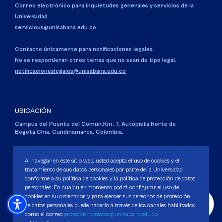
Correo electrónico para inquietudes generales y servicios de la
Universidad
servicious@unisabana.edu.co
Contacto únicamente para notificaciones legales.
No se responderán otros temas que no sean de tipo legal.
notificacioneslegales@unisabana.edu.co
UBICACIÓN
Campus del Puente del Común,
Km. 7, Autopista Norte de
Bogotá.
Chía, Cundinamarca, Colombia.
Código SNIES 1711
Personería Jurídica:
Resolución 130 del 14 de enero de 1980
.
Al navegar en este sitio web, usted acepta el uso de cookies y el
Ministerio de Educación Nacional.
tratamiento de sus datos personales por parte de la Universidad
conforme a su política de cookies y la política de protección de datos
personales. En cualquier momento podrá configurar el uso de
cookies en su ordenador, y para ejercer sus derechos de protección
de datos personales puede hacerlo a través de los canales habilitados
como el correo
protecciondedatos@unisabana.edu.co
Política de Protección de datos