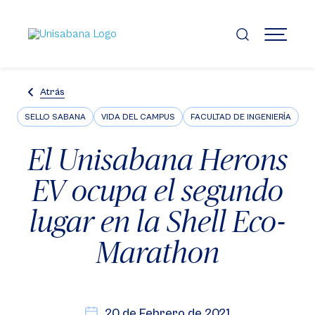
Pasar
al
contenido
MENÚ
principal
Atrás
SELLO SABANA
VIDA DEL CAMPUS
FACULTAD DE INGENIERÍA
El Unisabana Herons
EV ocupa el segundo
lugar en la Shell Eco-
Marathon
20 de Febrero de 2021