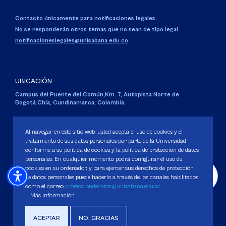
Contacto únicamente para notificaciones legales.
No se responderán otros temas que no sean de tipo legal.
notificacioneslegales@unisabana.edu.co
UBICACIÓN
Campus del Puente del Común,
Km. 7, Autopista Norte de
Bogotá.
Chía, Cundinamarca, Colombia.
Código SNIES 1711
Personería Jurídica:
Resolución 130 del 14 de enero de 1980
.
Al navegar en este sitio web, usted acepta el uso de cookies y el
Ministerio de Educación Nacional.
tratamiento de sus datos personales por parte de la Universidad
conforme a su política de cookies y la política de protección de datos
personales. En cualquier momento podrá configurar el uso de
cookies en su ordenador, y para ejercer sus derechos de protección
de datos personales puede hacerlo a través de los canales habilitados
como el correo
protecciondedatos@unisabana.edu.co
Política de Protección de datos
Más información
Política de Cookies
Derechos Pecuniarios
ACEPTAR
NO, GRACIAS