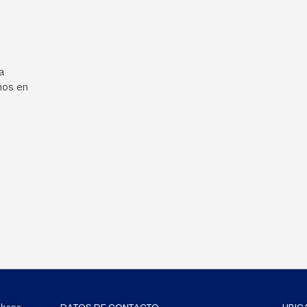
a
mos en