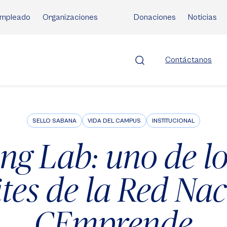
mpleado
Organizaciones
Donaciones
Noticias
Contáctanos
SELLO SABANA
VIDA DEL CAMPUS
INSTITUCIONAL
ing Lab: uno de l
ites de la Red Na
CEmprende