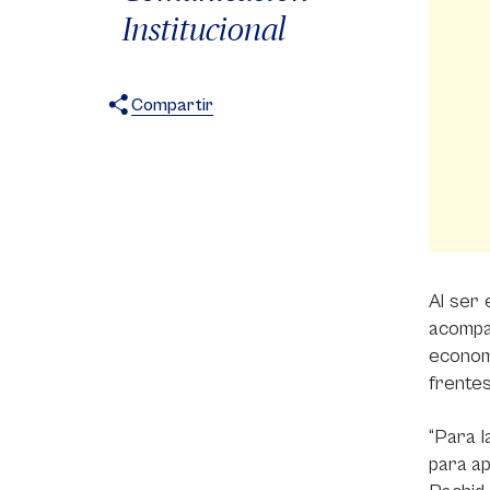
Institucional
Compartir
X
Facebook
WhatsApp
Al ser 
acompañ
economí
frentes
“Para l
para ap