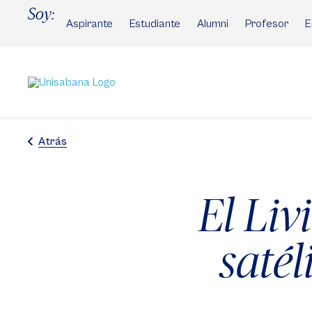
Pasar
Soy:
al
Aspirante
Estudiante
Alumni
Profesor
E
contenido
principal
Atrás
El Liv
satél