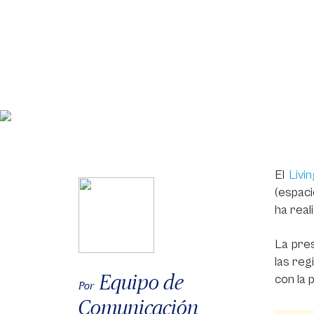
El
Livi
(espaci
ha real
La pres
las reg
Equipo de
con la 
Por
Comunicación