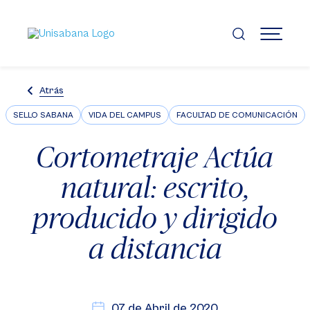
Pasar
al
contenido
MENÚ
principal
Atrás
SELLO SABANA
VIDA DEL CAMPUS
FACULTAD DE COMUNICACIÓN
Cortometraje Actúa
natural: escrito,
producido y dirigido
a distancia
07 de Abril de 2020