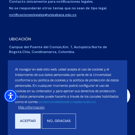
Contacto únicamente para notificaciones legales.
No se responderán otros temas que no sean de tipo legal.
notificacioneslegales@unisabana.edu.co
UBICACIÓN
Campus del Puente del Común,
Km. 7, Autopista Norte de
Bogotá.
Chía, Cundinamarca, Colombia.
Código SNIES 1711
Personería Jurídica:
Resolución 130 del 14 de enero de 1980
.
Al navegar en este sitio web, usted acepta el uso de cookies y el
Ministerio de Educación Nacional.
tratamiento de sus datos personales por parte de la Universidad
conforme a su política de cookies y la política de protección de datos
personales. En cualquier momento podrá configurar el uso de
cookies en su ordenador, y para ejercer sus derechos de protección
de datos personales puede hacerlo a través de los canales habilitados
como el correo
protecciondedatos@unisabana.edu.co
Política de Protección de datos
Más información
Política de Cookies
Derechos Pecuniarios
ACEPTAR
NO, GRACIAS
Copyright 2025 Universidad de La Sabana. Todos los derechos Reservados.