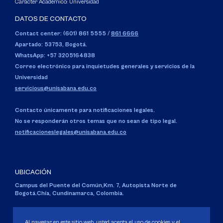
Carácter Académico: Universidad
DATOS DE CONTACTO
Contact center: (601) 861 5555
/
861 6666
Apartado: 53753, Bogotá.
WhatsApp: +57 3205164838
Correo electrónico para inquietudes generales y servicios de la
Universidad
servicious@unisabana.edu.co
Contacto únicamente para notificaciones legales.
No se responderán otros temas que no sean de tipo legal.
notificacioneslegales@unisabana.edu.co
UBICACIÓN
Campus del Puente del Común,
Km. 7, Autopista Norte de
Bogotá.
Chía, Cundinamarca, Colombia.
Código SNIES 1711
Personería Jurídica:
Resolución 130 del 14 de enero de 1980
.
Al navegar en este sitio web, usted acepta el uso de cookies y el