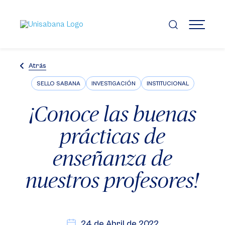
Pasar
al
contenido
MENÚ
principal
Atrás
SELLO SABANA
INVESTIGACIÓN
INSTITUCIONAL
¡Conoce las buenas
prácticas de
enseñanza de
nuestros profesores!
24 de Abril de 2022