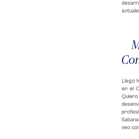
desarr
actuale
Com
Llegó 
en el 
Quiero 
desenv
profesi
Sabana 
veo com