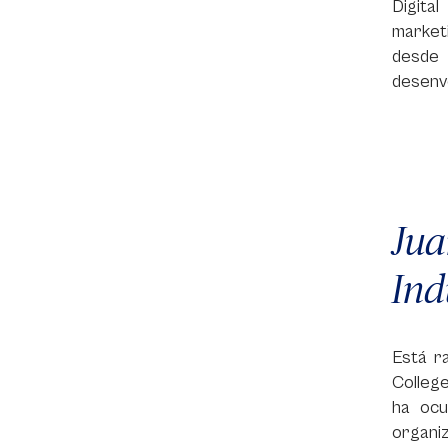
Digita
marketi
desde 
desenvo
Ju
Ind
Está r
College
ha ocu
organi