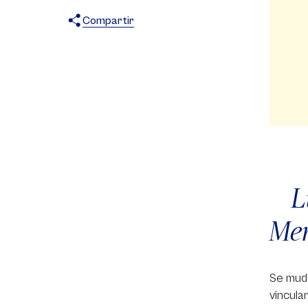
Compartir
X
Facebook
WhatsApp
L
Mer
Se mudó
vincula