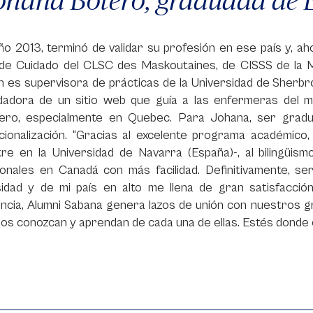
ño 2013, terminó de validar su profesión en ese país y, a
a de Cuidado del CLSC des Maskoutaines, de CISSS de la 
 es supervisora de prácticas de la Universidad de Sherbr
dadora de un sitio web que guía a las enfermeras del m
jero, especialmente en Quebec. Para Johana, ser gradu
cionalización. “Gracias al excelente programa académico, a
re en la Universidad de Navarra (España)-, al bilingüism
ionales en Canadá con más facilidad. Definitivamente, se
sidad y de mi país en alto me llena de gran satisfacci
ncia, Alumni Sabana genera lazos de unión con nuestros gra
os conozcan y aprendan de cada una de ellas. Estés donde 