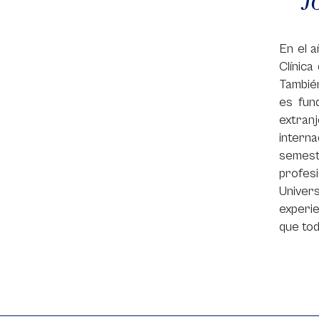
En el a
Clínic
También
es fun
extran
interna
semest
profes
Univer
experie
que tod