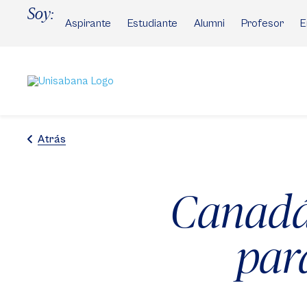
Pasar
Soy:
al
Aspirante
Estudiante
Alumni
Profesor
E
contenido
principal
Atrás
Canadá,
par