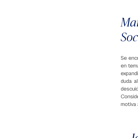
Ma
Soc
Se encu
en tem
expandi
duda a
descuid
Consid
motiva 
J