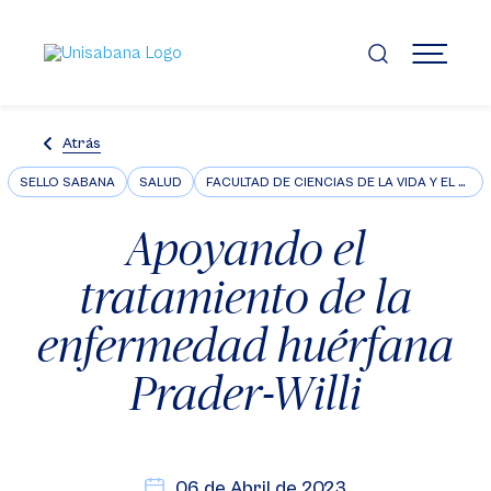
Pasar
al
contenido
MENÚ
principal
Atrás
SELLO SABANA
SALUD
FACULTAD DE CIENCIAS DE LA VIDA Y EL BIENESTAR
Apoyando el
tratamiento de la
enfermedad huérfana
Prader-Willi
06 de Abril de 2023