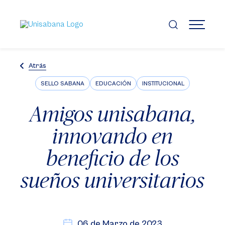
Pasar
al
contenido
MENÚ
principal
Atrás
SELLO SABANA
EDUCACIÓN
INSTITUCIONAL
Amigos unisabana,
innovando en
beneficio de los
sueños universitarios
06 de Marzo de 2023