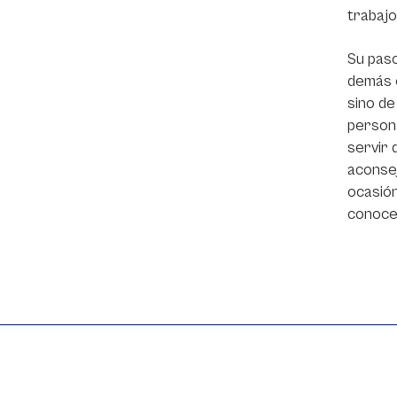
trabajo
Su paso
demás e
sino de
persona
servir 
aconsej
ocasión
conocer