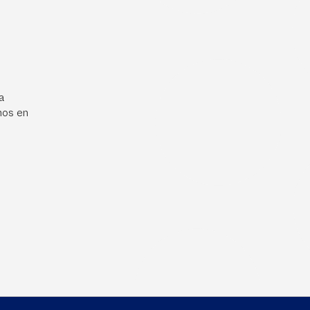
a
mos en