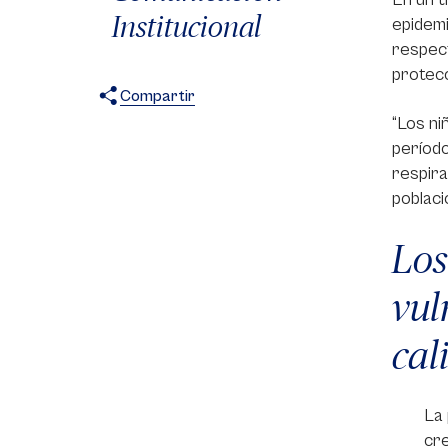
Institucional
epidemi
respect
protecc
Compartir
“Los ni
X
Facebook
WhatsApp
períod
respira
poblaci
Los
vul
cal
La 
cre