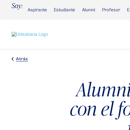
Pasar
Soy:
al
Aspirante
Estudiante
Alumni
Profesor
E
contenido
principal
Atrás
Alumni
con el f