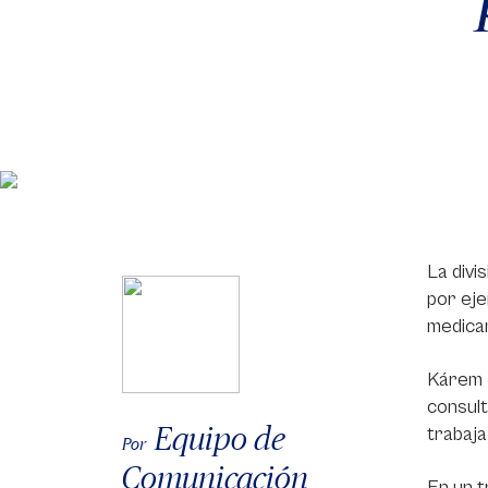
La divi
por eje
medicam
Kárem J
consult
Equipo de
trabaja
Por
Comunicación
En un t