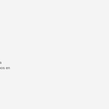
a
mos en