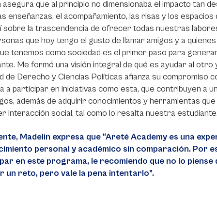
 asegura que al principio no dimensionaba el impacto tan 
Las enseñanzas, el acompañamiento, las risas y los espacios
 sobre la trascendencia de ofrecer todas nuestras labores,
sonas que hoy tengo el gusto de llamar amigos y a quienes
ue tenemos como sociedad es el primer paso para generar 
nte. Me formó una visión integral de qué es ayudar al otro y 
d de Derecho y Ciencias Políticas afianza su compromiso co
ita a participar en iniciativas como esta, que contribuyen 
ogos, además de adquirir conocimientos y herramientas que s
er interacción social, tal como lo resalta nuestra estudiante
ente, Madelin expresa que “Areté Academy es una exp
cimiento personal y académico sin comparación. Por eso
ipar en este programa, le recomiendo que no lo piense 
r un reto, pero vale la pena intentarlo”.