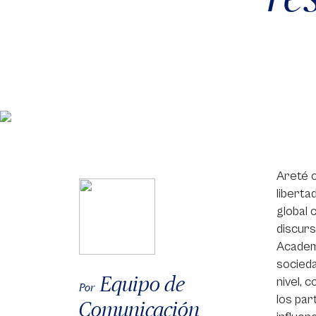
Areté c
liberta
global 
discur
Academy
socieda
Equipo de
nivel, 
Por
los par
Comunicación