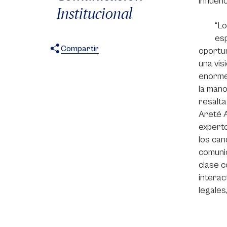
influenc
Institucional
“Lo
esp
Compartir
oportun
una vi
X
Facebook
WhatsApp
enorme 
la mano
resalta
Areté A
experto
los can
comunic
clase c
interac
legales