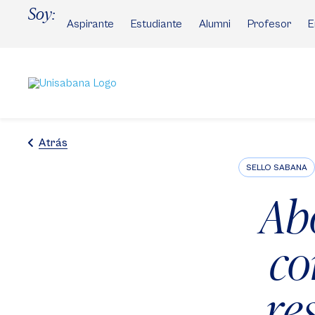
Pasar
Soy:
al
Aspirante
Estudiante
Alumni
Profesor
E
contenido
principal
Atrás
SELLO SABANA
Ab
co
re