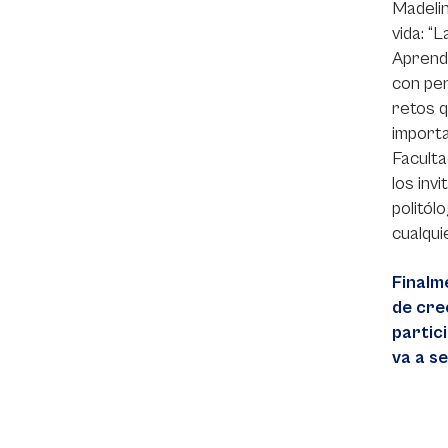
Madelin
vida: “
Aprendí
con per
retos q
importa
Faculta
los inv
politól
cualqui
Finalm
de cre
partic
va a se