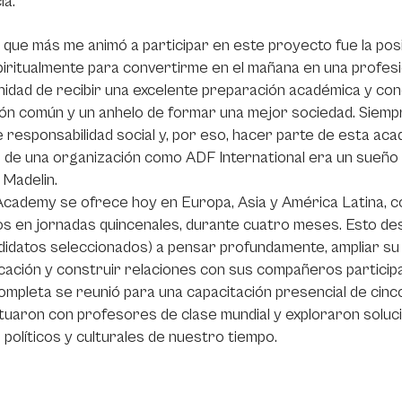
ia.
 que más me animó a participar en este proyecto fue la posi
iritualmente para convertirme en el mañana en una profesio
idad de recibir una excelente preparación académica y co
sión común y un anhelo de formar una mejor sociedad. Sie
responsabilidad social y, por eso, hacer parte de esta ac
 de una organización como ADF International era un sueño y
 Madelin.
cademy se ofrece hoy en Europa, Asia y América Latina, c
s en jornadas quincenales, durante cuatro meses. Esto des
didatos seleccionados) a pensar profundamente, ampliar su 
ación y construir relaciones con sus compañeros participan
ompleta se reunió para una capacitación presencial de cinc
tuaron con profesores de clase mundial y exploraron soluc
, políticos y culturales de nuestro tiempo.