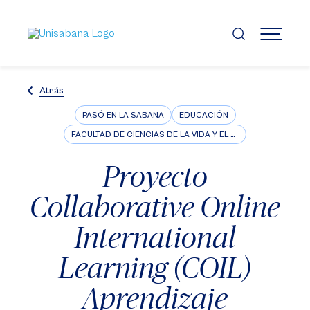
Pasar
al
contenido
MENÚ
principal
Atrás
PASÓ EN LA SABANA
EDUCACIÓN
FACULTAD DE CIENCIAS DE LA VIDA Y EL BIENESTAR
Proyecto
Collaborative Online
International
Learning (COIL)
Aprendizaje