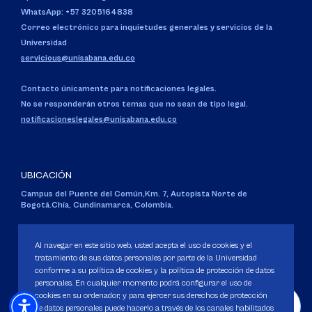
WhatsApp: +57 3205164838
Correo electrónico para inquietudes generales y servicios de la
Universidad
servicious@unisabana.edu.co
Contacto únicamente para notificaciones legales.
No se responderán otros temas que no sean de tipo legal.
notificacioneslegales@unisabana.edu.co
UBICACIÓN
Campus del Puente del Común,
Km. 7, Autopista Norte de
Bogotá.
Chía, Cundinamarca, Colombia.
Código SNIES 1711
Personería Jurídica:
Resolución 130 del 14 de enero de 1980
.
Al navegar en este sitio web, usted acepta el uso de cookies y el
Ministerio de Educación Nacional.
tratamiento de sus datos personales por parte de la Universidad
conforme a su política de cookies y la política de protección de datos
personales. En cualquier momento podrá configurar el uso de
cookies en su ordenador, y para ejercer sus derechos de protección
de datos personales puede hacerlo a través de los canales habilitados