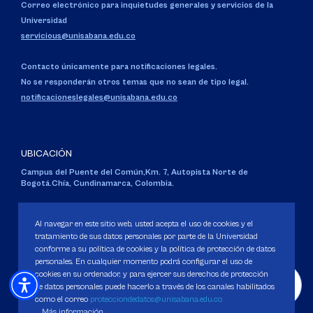
Correo electrónico para inquietudes generales y servicios de la
Universidad
servicious@unisabana.edu.co
Contacto únicamente para notificaciones legales.
No se responderán otros temas que no sean de tipo legal.
notificacioneslegales@unisabana.edu.co
UBICACIÓN
Campus del Puente del Común,
Km. 7, Autopista Norte de
Bogotá.
Chía, Cundinamarca, Colombia.
Código SNIES 1711
Personería Jurídica:
Resolución 130 del 14 de enero de 1980
.
Al navegar en este sitio web, usted acepta el uso de cookies y el
Ministerio de Educación Nacional.
tratamiento de sus datos personales por parte de la Universidad
conforme a su política de cookies y la política de protección de datos
personales. En cualquier momento podrá configurar el uso de
cookies en su ordenador, y para ejercer sus derechos de protección
de datos personales puede hacerlo a través de los canales habilitados
como el correo
protecciondedatos@unisabana.edu.co
Política de Protección de datos
Más información