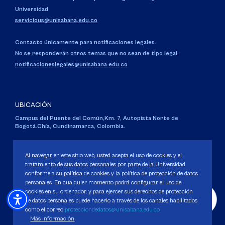
Universidad
servicious@unisabana.edu.co
Contacto únicamente para notificaciones legales.
No se responderán otros temas que no sean de tipo legal.
notificacioneslegales@unisabana.edu.co
UBICACIÓN
Campus del Puente del Común,
Km. 7, Autopista Norte de
Bogotá.
Chía, Cundinamarca, Colombia.
Código SNIES 1711
Personería Jurídica:
Resolución 130 del 14 de enero de 1980
.
Al navegar en este sitio web, usted acepta el uso de cookies y el
Ministerio de Educación Nacional.
tratamiento de sus datos personales por parte de la Universidad
conforme a su política de cookies y la política de protección de datos
personales. En cualquier momento podrá configurar el uso de
cookies en su ordenador, y para ejercer sus derechos de protección
de datos personales puede hacerlo a través de los canales habilitados
como el correo
protecciondedatos@unisabana.edu.co
Política de Protección de datos
Más información