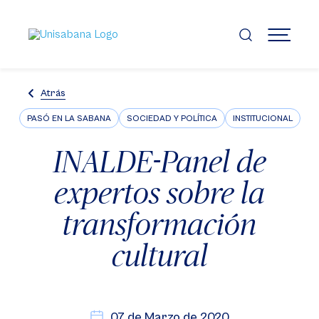
Pasar
al
contenido
MENÚ
principal
Atrás
PASÓ EN LA SABANA
SOCIEDAD Y POLÍTICA
INSTITUCIONAL
INALDE-Panel de
expertos sobre la
transformación
cultural
07 de Marzo de 2020