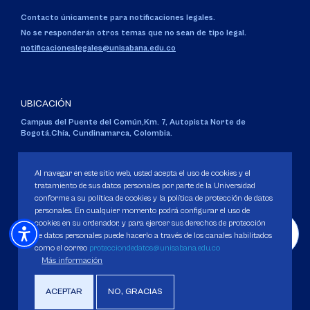
Contacto únicamente para notificaciones legales.
No se responderán otros temas que no sean de tipo legal.
notificacioneslegales@unisabana.edu.co
UBICACIÓN
Campus del Puente del Común,
Km. 7, Autopista Norte de
Bogotá.
Chía, Cundinamarca, Colombia.
Código SNIES 1711
Personería Jurídica:
Resolución 130 del 14 de enero de 1980
.
Al navegar en este sitio web, usted acepta el uso de cookies y el
Ministerio de Educación Nacional.
tratamiento de sus datos personales por parte de la Universidad
conforme a su política de cookies y la política de protección de datos
personales. En cualquier momento podrá configurar el uso de
cookies en su ordenador, y para ejercer sus derechos de protección
de datos personales puede hacerlo a través de los canales habilitados
como el correo
protecciondedatos@unisabana.edu.co
Política de Protección de datos
Más información
Política de Cookies
Derechos Pecuniarios
ACEPTAR
NO, GRACIAS