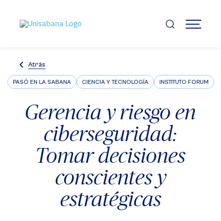
Pasar
al
contenido
MENÚ
principal
Atrás
PASÓ EN LA SABANA
CIENCIA Y TECNOLOGÍA
INSTITUTO FORUM
Gerencia y riesgo en
ciberseguridad:
Tomar decisiones
conscientes y
estratégicas