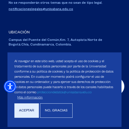
No se responderán otros temas que no sean de tipo legal.
notificacioneslegales@unisabana.edu.co
UBICACIÓN
Campus del Puente del Común,
Km. 7, Autopista Norte de
Bogotá.
Chía, Cundinamarca, Colombia.
Código SNIES 1711
Personería Jurídica:
Resolución 130 del 14 de enero de 1980
.
Al navegar en este sitio web, usted acepta el uso de cookies y el
Ministerio de Educación Nacional.
tratamiento de sus datos personales por parte de la Universidad
conforme a su política de cookies y la política de protección de datos
personales. En cualquier momento podrá configurar el uso de
cookies en su ordenador, y para ejercer sus derechos de protección
de datos personales puede hacerlo a través de los canales habilitados
como el correo
protecciondedatos@unisabana.edu.co
Política de Protección de datos
Más información
Política de Cookies
Derechos Pecuniarios
ACEPTAR
NO, GRACIAS
Copyright 2025 Universidad de La Sabana. Todos los derechos Reservados.