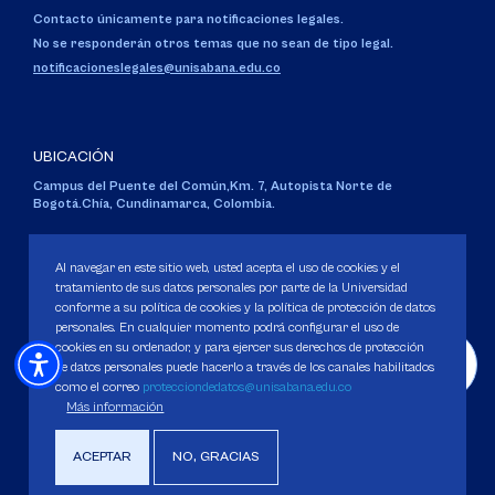
Contacto únicamente para notificaciones legales.
No se responderán otros temas que no sean de tipo legal.
notificacioneslegales@unisabana.edu.co
UBICACIÓN
Campus del Puente del Común,
Km. 7, Autopista Norte de
Bogotá.
Chía, Cundinamarca, Colombia.
Código SNIES 1711
Personería Jurídica:
Resolución 130 del 14 de enero de 1980
.
Al navegar en este sitio web, usted acepta el uso de cookies y el
Ministerio de Educación Nacional.
tratamiento de sus datos personales por parte de la Universidad
conforme a su política de cookies y la política de protección de datos
personales. En cualquier momento podrá configurar el uso de
cookies en su ordenador, y para ejercer sus derechos de protección
de datos personales puede hacerlo a través de los canales habilitados
como el correo
protecciondedatos@unisabana.edu.co
Política de Protección de datos
Más información
Política de Cookies
Derechos Pecuniarios
ACEPTAR
NO, GRACIAS