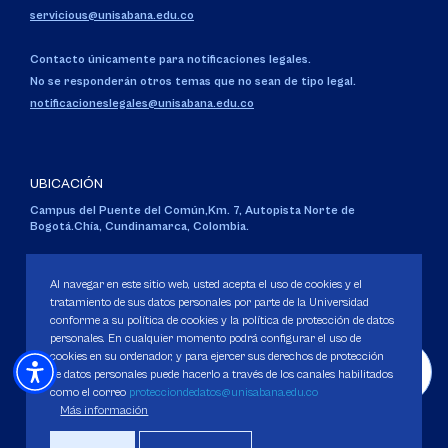
servicious@unisabana.edu.co
Contacto únicamente para notificaciones legales.
No se responderán otros temas que no sean de tipo legal.
notificacioneslegales@unisabana.edu.co
UBICACIÓN
Campus del Puente del Común,
Km. 7, Autopista Norte de
Bogotá.
Chía, Cundinamarca, Colombia.
Código SNIES 1711
Personería Jurídica:
Resolución 130 del 14 de enero de 1980
.
Al navegar en este sitio web, usted acepta el uso de cookies y el
Ministerio de Educación Nacional.
tratamiento de sus datos personales por parte de la Universidad
conforme a su política de cookies y la política de protección de datos
personales. En cualquier momento podrá configurar el uso de
cookies en su ordenador, y para ejercer sus derechos de protección
de datos personales puede hacerlo a través de los canales habilitados
como el correo
protecciondedatos@unisabana.edu.co
Política de Protección de datos
Más información
Política de Cookies