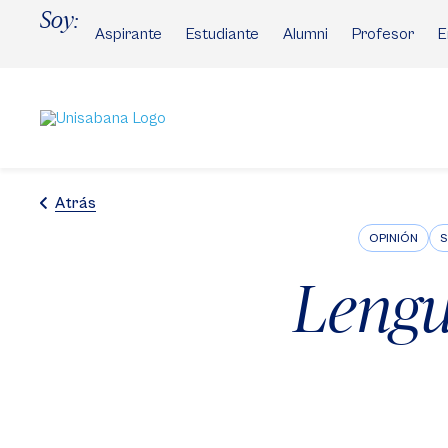
Pasar
Soy:
al
Aspirante
Estudiante
Alumni
Profesor
E
contenido
principal
Atrás
OPINIÓN
S
Lengu