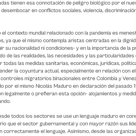
das tienen esa connotación de peligro biológico por el nu
desembocar en conflictos sociales, violencia, discriminación,
 el contexto mundial relacionado con la pandemia es menes
, ya que el mismo contempla aristas centradas en la dignid
uir su nacionalidad ni condiciones- y en la importancia de la
do de las realidades, las necesidades y las particularidades
r todas las medidas sanitarias, económicas, jurídicas, políti
ender la coyuntura actual, especialmente en relación con e
 controles migratorios binacionales entre Colombia y Venez
o por el mismo Nicolás Maduro en declaración del pasado 15
n legalmente o prefieran esta opción- alojamientos y medi
ando.
esde todos los sectores se use un lenguaje maduro en conc
rio que el sector gubernamental y con mayor razón sus lí
 correctamente el lenguaje. Asimismo, desde las organizacion