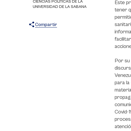
CIENCIAS POLÍTICAS DE LA
Este pr
UNIVERSIDAD DE LA SABANA
tener q
permiti
sanitar
Compartir
informa
X
Facebook
WhatsApp
facilit
accione
Por su 
discurs
Venezue
para la
materia
propaga
comunic
Covid-1
proceso
atenció