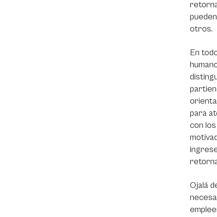
retorna
pueden 
otros.
En todo
humanos
disting
partien
orienta
para at
con los
motivad
ingrese
retorn
Ojalá d
necesa
empleen