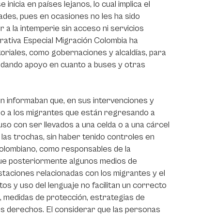
icia en países lejanos, lo cual implica el
tades, pues en ocasiones no les ha sido
r a la intemperie sin acceso ni servicios
strativa Especial Migración Colombia ha
toriales, como gobernaciones y alcaldías, para
indando apoyo en cuanto a buses y otras
n informaban que, en sus intervenciones y
do a los migrantes que están regresando a
so con ser llevados a una celda o a una cárcel
 las trochas, sin haber tenido controles en
colombiano, como responsables de la
que posteriormente algunos medios de
taciones relacionadas con los migrantes y el
os y uso del lenguaje no facilitan un correcto
 medidas de protección, estrategias de
os derechos. El considerar que las personas