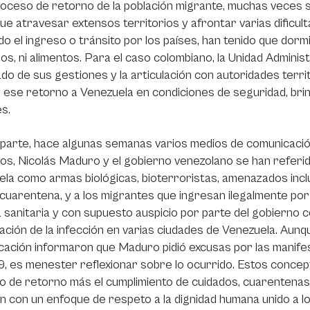
oceso de retorno de la población migrante, muchas veces se in
ue atravesar extensos territorios y afrontar varias dificul
do el ingreso o tránsito por los países, han tenido que dormi
ios, ni alimentos. Para el caso colombiano, la Unidad Admini
do de sus gestiones y la articulación con autoridades terri
ar ese retorno a Venezuela en condiciones de seguridad, br
s.
parte, hace algunas semanas varios medios de comunicació
os, Nicolás Maduro y el gobierno venezolano se han referi
la como armas biológicas, bioterroristas, amenazados inclu
 cuarentena, y a los migrantes que ingresan ilegalmente por
 sanitaria y con supuesto auspicio por parte del gobierno 
ción de la infección en varias ciudades de Venezuela. Aun
ación informaron que Maduro pidió excusas por las manifes
9, es menester reflexionar sobre lo ocurrido. Estos concept
 de retorno más el cumplimiento de cuidados, cuarentenas,
n con un enfoque de respeto a la dignidad humana unido a l