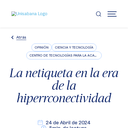
Pasar
al
contenido
MENÚ
principal
Atrás
OPINIÓN
CIENCIA Y TECNOLOGÍA
CENTRO DE TECNOLOGÍAS PARA LA ACADEMIA
La netiqueta en la era
de la
hiperrconectividad
24 de Abril de 2024