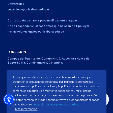
Universidad
servicious@unisabana.edu.co
Contacto únicamente para notificaciones legales.
No se responderán otros temas que no sean de tipo legal.
notificacioneslegales@unisabana.edu.co
UBICACIÓN
Campus del Puente del Común,
Km. 7, Autopista Norte de
Bogotá.
Chía, Cundinamarca, Colombia.
Código SNIES 1711
Personería Jurídica:
Resolución 130 del 14 de enero de 1980
.
Al navegar en este sitio web, usted acepta el uso de cookies y el
Ministerio de Educación Nacional.
tratamiento de sus datos personales por parte de la Universidad
conforme a su política de cookies y la política de protección de datos
personales. En cualquier momento podrá configurar el uso de
cookies en su ordenador, y para ejercer sus derechos de protección
de datos personales puede hacerlo a través de los canales habilitados
como el correo
protecciondedatos@unisabana.edu.co
Política de Protección de datos
Más información