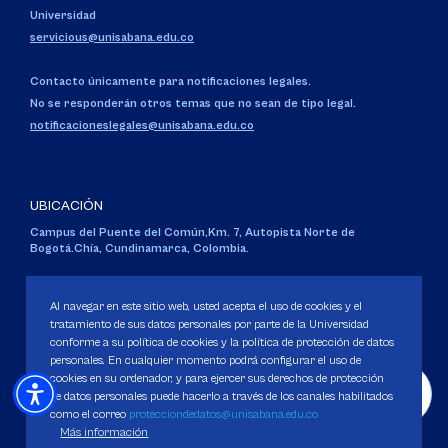
Universidad
servicious@unisabana.edu.co
Contacto únicamente para notificaciones legales.
No se responderán otros temas que no sean de tipo legal.
notificacioneslegales@unisabana.edu.co
UBICACIÓN
Campus del Puente del Común,
Km. 7, Autopista Norte de
Bogotá.
Chía, Cundinamarca, Colombia.
Código SNIES 1711
Personería Jurídica:
Resolución 130 del 14 de enero de 1980
.
Al navegar en este sitio web, usted acepta el uso de cookies y el
Ministerio de Educación Nacional.
tratamiento de sus datos personales por parte de la Universidad
conforme a su política de cookies y la política de protección de datos
personales. En cualquier momento podrá configurar el uso de
cookies en su ordenador, y para ejercer sus derechos de protección
de datos personales puede hacerlo a través de los canales habilitados
como el correo
protecciondedatos@unisabana.edu.co
Política de Protección de datos
Más información